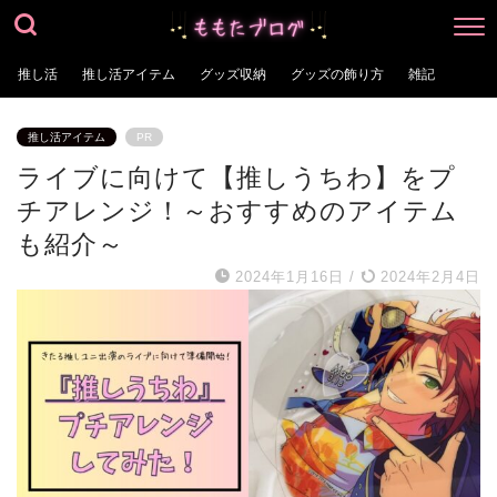
推し活
推し活アイテム
グッズ収納
グッズの飾り方
雑記
推し活アイテム
PR
ライブに向けて【推しうちわ】をプ
チアレンジ！～おすすめのアイテム
も紹介～
2024年1月16日
/
2024年2月4日