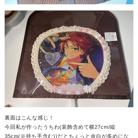
裏面はこんな感じ！
今回私が作ったうちわ(装飾含めて横27cm/縦
35cm(※持ち手含む))だとちょっと余白が多めにな