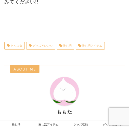
みてください!!
あんスタ
グッズアレンジ
推し活
推し活アイテム
ABOUT ME
ももた
推し活や日常生活で役立ちそうな情報を発信中。無理の
推し活
推し活アイテム
グッズ収納
グッズの飾り方