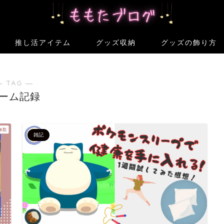
推し活アイテム
グッズ収納
グッズの飾り方
― TAG ―
ーム記録
雑記