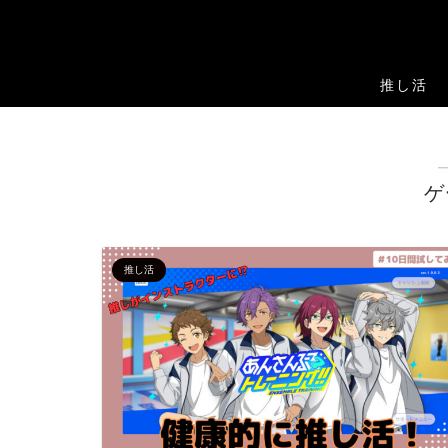
推し活
ゲ
推し活