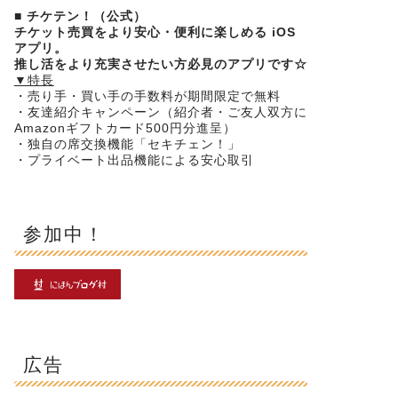
■
チケテン！（公式）
チケット売買をより安心・便利に楽しめる iOS
アプリ。
推し活をより充実させたい方必見のアプリです☆
▼特長
・売り手・買い手の手数料が期間限定で無料
・友達紹介キャンペーン（紹介者・
ご友人双方に
Amazonギフトカード500円分進呈）
・独自の席交換機能「セキチェン！」
・プライベート出品機能による安心取引
参加中！
広告